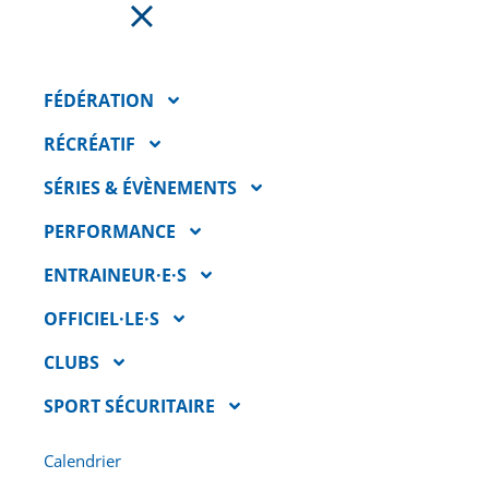
FAIRE UN DON
FÉDÉRATION
RÉCRÉATIF
SÉRIES & ÉVÈNEMENTS
PERFORMANCE
ENTRAINEUR·E·S
OFFICIEL·LE·S
CLUBS
ATHLÈTES DU MOIS
SPORT SÉCURITAIRE
D’OCTOBRE
22 novembre 2022
Calendrier
Nous voulons mettre de l’avant des athlètes