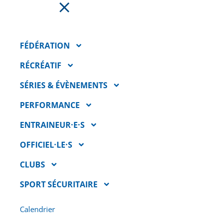
FAIRE UN DON
FÉDÉRATION
RÉCRÉATIF
SÉRIES & ÉVÈNEMENTS
PERFORMANCE
ENTRAINEUR·E·S
OFFICIEL·LE·S
CLUBS
LA COURSE VIRTUELLE TQ
SPORT SÉCURITAIRE
PREND DE LA HAUTEUR
POUR SA QUATRIÈME
Calendrier