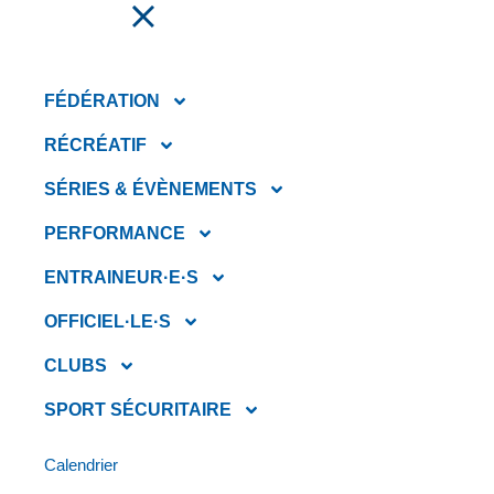
FAIRE UN DON
FÉDÉRATION
RÉCRÉATIF
SÉRIES & ÉVÈNEMENTS
PERFORMANCE
ENTRAINEUR·E·S
OFFICIEL·LE·S
CLUBS
LE TRIATHLON LAVAL
SPORT SÉCURITAIRE
MOUVEMENT PHYSIO
DONNE LE COUP D’ENVOI
Calendrier