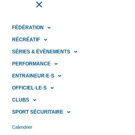
FAIRE UN DON
FÉDÉRATION
RÉCRÉATIF
SÉRIES & ÉVÈNEMENTS
PERFORMANCE
ENTRAINEUR·E·S
OFFICIEL·LE·S
CLUBS
PORTRAITS
SPORT SÉCURITAIRE
D’OFFICIEL(LE)S – ÉRIC
PRÉGENT “NOUS SOMMES
Calendrier