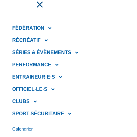
FAIRE UN DON
FÉDÉRATION
TRIATHLON AU
RÉCRÉATIF
COEUR DE LA
SÉRIES & ÉVÈNEMENTS
MONTÉRÉGIE
PERFORMANCE
(SAINT-CÉSAIRE)
ENTRAINEUR·E·S
OFFICIEL·LE·S
CLUBS
SPORT SÉCURITAIRE
DATE
23 août 2026
Calendrier
LIEU