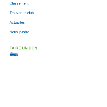
Classement
Triathlon de Gatineau
Trouver un club
présenté par Première
Actualités
Générale
Nous joindre
FAIRE UN DON
Triathlon-Duathlon de
EN
Boucherville
Triathlon-Duathlon de
Boucherville