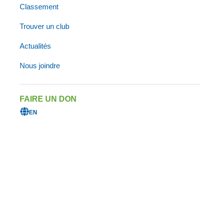
Classement
Trouver un club
Trimemphré Magog
Actualités
Nous joindre
Triathlon de Verdun
Desjardins
FAIRE UN DON
EN
Triathlon-Duathlon de
Boucherville
Triathlon Lac-Etchemin