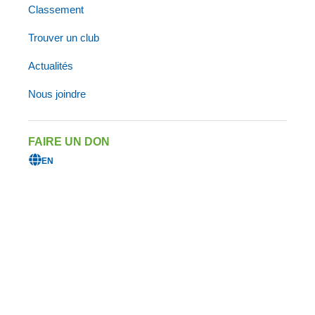
nationale junior – Virginie
Classement
Trouver un club
Actualités
Camp régional – Section Est
Nous joindre
Camp régional – Abitibi-
FAIRE UN DON
Témiscamingue
EN
Camp régional – Outaouais
et Sud-Ouest
Camp régional – Section