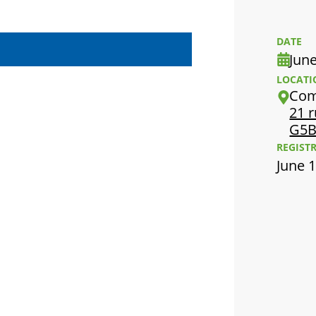
DATE
June
LOCATI
Comp
21 r
G5B
REGIST
June 1