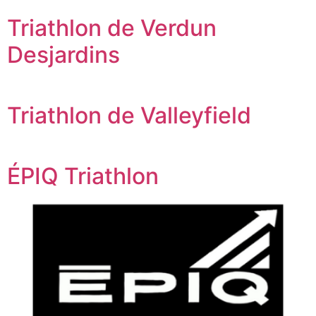
Triathlon de Verdun
Desjardins
Triathlon de Valleyfield
ÉPIQ Triathlon