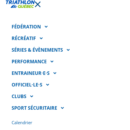
FAIRE UN DON
NOS PARTENAIRES
FÉDÉRATION
RÉCRÉATIF
SÉRIES & ÉVÈNEMENTS
PERFORMANCE
ENTRAINEUR·E·S
OFFICIEL·LE·S
FAQ
INFOLETTRE
CARRIÈRES
POLITIQUE DE CONFIDENTIALITÉ
CLUBS
SPORT SÉCURITAIRE
© 2025 - Triathlon Québec - Tous droits réservés
Calendrier