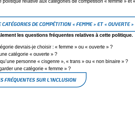
politique relative aux catégories de compétition « femme » et « 
E CATÉGORIES DE COMPÉTITION « FEMME » ET « OUVERTE »
ement les questions fréquentes relatives à cette politique.
égorie devrais-je choisir : « femme » ou « ouverte » ?
une catégorie « ouverte » ?
qu’une personne « cisgenre », « trans » ou « non binaire » ?
garder une catégorie « femme » ?
S FRÉQUENTES SUR L'INCLUSION