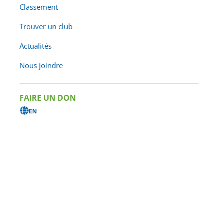
Classement
Trouver un club
Actualités
Nous joindre
FAIRE UN DON
EN
LES CHAMPIONNATS
CANADIENS, C’EST QUOI ?
Les championnats canadiens couronnent un et une
athlète à titre de champion·ne canadien·ne de la
saison en cours sur une distance donnée, dans tous
les groupes d’âge.
Les championnats canadiens de triathlon sprint,