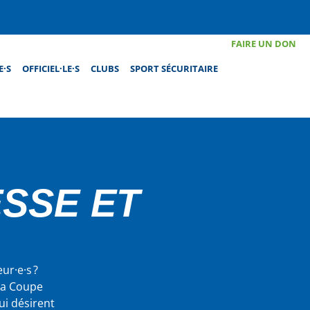
FAIRE UN DON
E·S
OFFICIEL·LE·S
CLUBS
SPORT SÉCURITAIRE
SSE ET
ur·e·s ?
 la Coupe
ui désirent