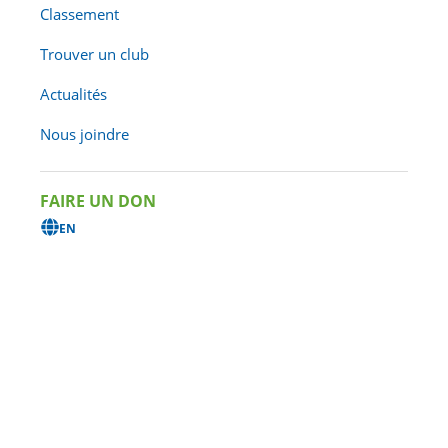
Classement
DE LA
SAISON
Trouver un club
2026
Actualités
Nous joindre
Triathlon Québec a ciblé
FAIRE UN DON
huit (8) événements où
EN
les paratriathlètes
pourront participer de
façon sécuritaire à un
triathlon, duathlon,
aquathlon ou un
aquavélo. Notez que
plusieurs autres
événements au Québec
peuvent accueillir des