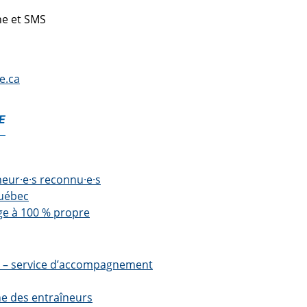
ne et SMS
e.ca
E
neur·e·s reconnu·e·s
Québec
e à 100 % propre
e – service d’accompagnement
e des entraîneurs