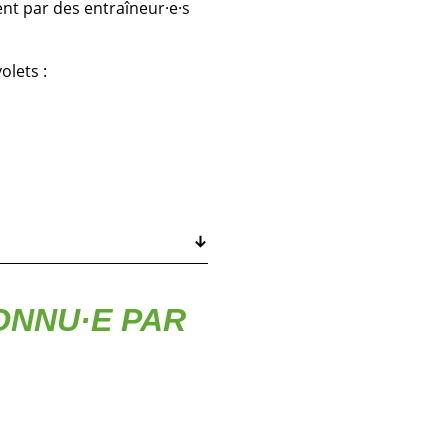
ent par des entraîneur·e·s
lets :
ONNU·E PAR