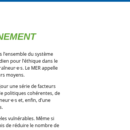
ÎNEMENT
s l’ensemble du système
dien pour l’éthique dans le
traîneur·e·s. Le MER appelle
eurs moyens.
 jour une série de facteurs
de politiques cohérentes, de
ur·e·s et, enfin, d’une
s.
tèles vulnérables. Même si
mis de réduire le nombre de