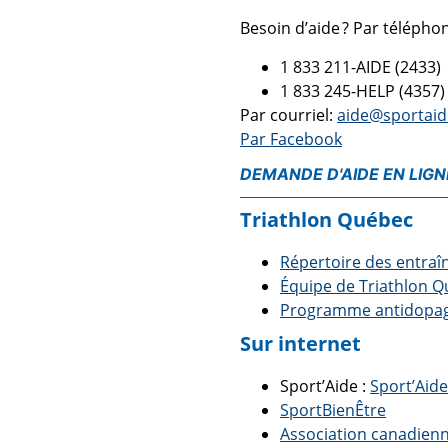
Besoin d’aide ? Par télépho
1 833 211-AIDE (2433)
1 833 245-HELP (4357)
Par courriel:
aide@sportaid
Par Facebook
DEMANDE D'AIDE EN LIGN
Triathlon Québec
Répertoire des entraî
Équipe de Triathlon 
Programme antidopag
Sur internet
Sport’Aide :
Sport’Aid
SportBienÊtre
Association canadienn