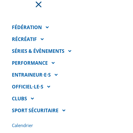
FAIRE UN DON
FÉDÉRATION
RÉCRÉATIF
SÉRIES & ÉVÈNEMENTS
PERFORMANCE
ENTRAINEUR·E·S
OFFICIEL·LE·S
CLUBS
FINALISTES DU GALA
SPORT SÉCURITAIRE
TRIATHLON QUÉBEC 2022
8 octobre 2022
Calendrier
Sans plus attendre, c’est avec fébrilité que