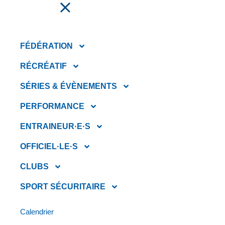
FAIRE UN DON
FÉDÉRATION
RÉCRÉATIF
SÉRIES & ÉVÈNEMENTS
PERFORMANCE
ENTRAINEUR·E·S
OFFICIEL·LE·S
CLUBS
OFFRE D’EMPLOI :
SPORT SÉCURITAIRE
COORDONNATEUR(TRICE)
ASSOCIÉ(E) AUX
Calendrier