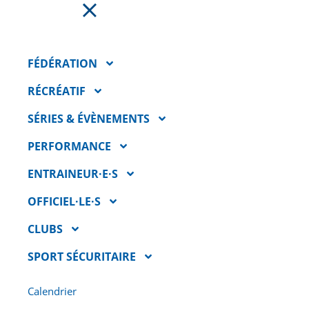
FAIRE UN DON
FÉDÉRATION
RÉCRÉATIF
SÉRIES & ÉVÈNEMENTS
PERFORMANCE
ENTRAINEUR·E·S
OFFICIEL·LE·S
CLUBS
PORTRAITS
SPORT SÉCURITAIRE
D’OFFICIEL(LE)S – CLAUDE
BOIVIN “C’EST
Calendrier