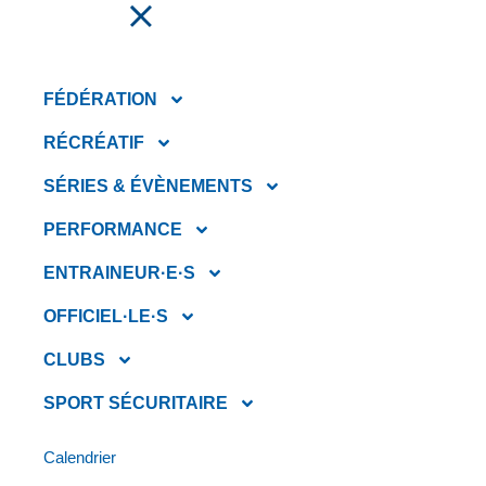
FAIRE UN DON
FÉDÉRATION
RÉCRÉATIF
SÉRIES & ÉVÈNEMENTS
PERFORMANCE
ENTRAINEUR·E·S
OFFICIEL·LE·S
CLUBS
PORTRAITS
SPORT SÉCURITAIRE
D’OFFICIEL(LE)S – YAN
THERRIEN ” JE PEUX DIRE
Calendrier