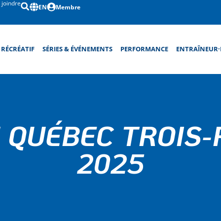
 joindre
EN
Membre
RÉCRÉATIF
SÉRIES & ÉVÉNEMENTS
PERFORMANCE
ENTRAÎNEUR·
 QUÉBEC TROIS-
2025