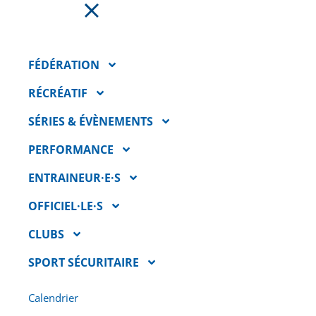
FAIRE UN DON
FÉDÉRATION
TRIATHLON DE
RÉCRÉATIF
QUÉBEC
SÉRIES & ÉVÈNEMENTS
PERFORMANCE
ENTRAINEUR·E·S
OFFICIEL·LE·S
CLUBS
DATE
30 mai 2026
SPORT SÉCURITAIRE
LIEU
Calendrier