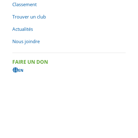
DATE LIMITE POUR L’INSCRIPTION
Classement
27 mai 2026 à 23h59
Trouver un club
Actualités
Cet évènement est passé.
Nous joindre
FAIRE UN DON
EN
À PROPOS DE CET
ÉVÈNEMENT