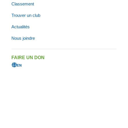
Classement
DATE LIMITE POUR L’INSCRIPTION
3 septembre 2026 à 23h59
Trouver un club
Actualités
JE VEUX M’INSCRIRE
Nous joindre
Ajouter au calendrier
FAIRE UN DON
EN
À PROPOS DE CET