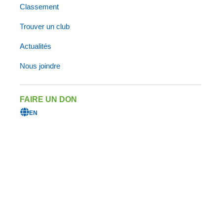
FAQ
INFOLETTRE
CARRIÈRES
Classement
POLITIQUE DE CONFIDENTIALITÉ
Trouver un club
Actualités
© 2025 - Triathlon Québec - Tous droits réservés
Nous joindre
FAIRE UN DON
EN