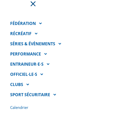
FAIRE UN DON
WILLIAM NOLET
FÉDÉRATION
RÉCRÉATIF
SÉRIES & ÉVÈNEMENTS
PERFORMANCE
ENTRAINEUR·E·S
OFFICIEL·LE·S
CLUBS
Retour aux athlètes
SPORT SÉCURITAIRE
NI
Calendrier
Re