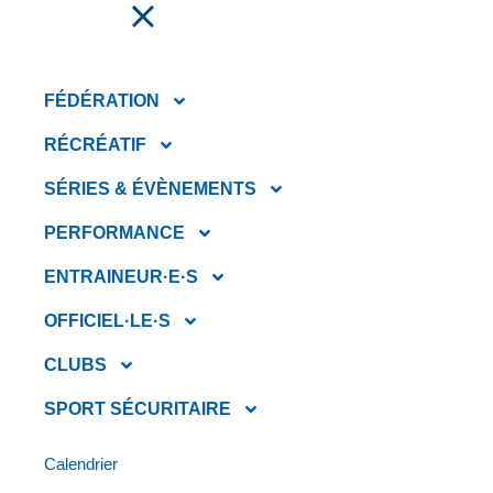
FAIRE UN DON
FÉDÉRATION
RÉCRÉATIF
SÉRIES & ÉVÈNEMENTS
PERFORMANCE
ENTRAINEUR·E·S
OFFICIEL·LE·S
CLUBS
FORMATION D’OFFICIEL
SPORT SÉCURITAIRE
PROVINCIAL NIVEAU 1
(PTO-1)
Calendrier