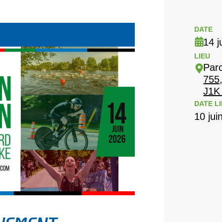
DATE
14 j
LIEU
Par
755
J1K
DATE LI
10 jui